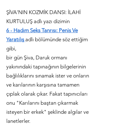
ŞİVA'NIN KOZMİK DANSI: İLAHİ
KURTULUŞ adlı yazı dizimin
6 - Hadım Seks Tanrısı: Penis Ve
Yaratılış
adlı bölümünde söz ettiğim
gibi,
bir gün Şiva, Daruk ormanı
yakınındaki tapınağının bilgelerinin
bağlılıklarını sınamak ister ve onların
ve karılarının karşısına tamamen
çıplak olarak çıkar. Fakat tapınıcıları
onu "Karılarını baştan çıkarmak
isteyen bir erkek" şeklinde algılar ve
lanetlerler.
Nataraja heykelindeki dhoti ile Şiva