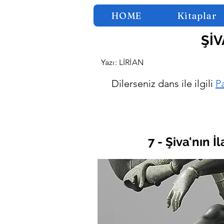
HOME
Kitaplar
ŞİV
Yazı: LİRİAN
Dilerseniz dans ile ilgili
P
7 - Şiva'nın 