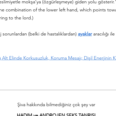
teslimiyetle mokşa’ya (özgürleşmeye) giden yolu gösterir
the combination of the lower left hand, which points tow
ing to the lord.)
 sorunlardan (belki de hastalıklardan)
ayaklar
aracılığı i
ağ Alt Elinde Korkusuzluk, Koruma Mesajı; Dişil Enerjinin 
Şiva hakkında bilmediğiniz çok şey var
HADIM ve ANDROJEN SEKS TANRISI