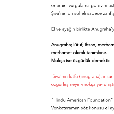
önemini vurgulama görevini üstl
Şiva'nın ön sol eli sadece zarif
El ve ayağın birlikte Anugraha
Anugraha; lütuf, ihsan, merhamet
merhamet olarak tanımlanır.
Mokşa ise özgürlük demektir.
Şiva'nın lütfu (anugraha), ins
özgürleşmeye -mokşa'ya- ulaştırma
"Hindu American Foundation" içi
Venkataraman söz konusu el aya