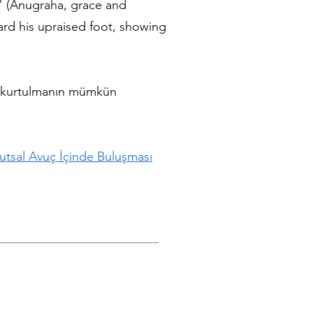
." (Anugraha, grace and
ard his upraised foot, showing
le kurtulmanın mümkün
Kutsal Avuç İçinde Buluşması