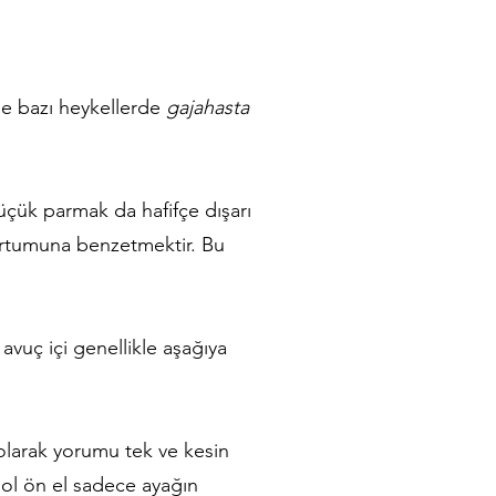
se bazı heykellerde
gajahasta
küçük parmak da hafifçe dışarı
 hortumuna benzetmektir. Bu
avuç içi genellikle aşağıya
olarak yorumu tek ve kesin
sol ön el sadece ayağın