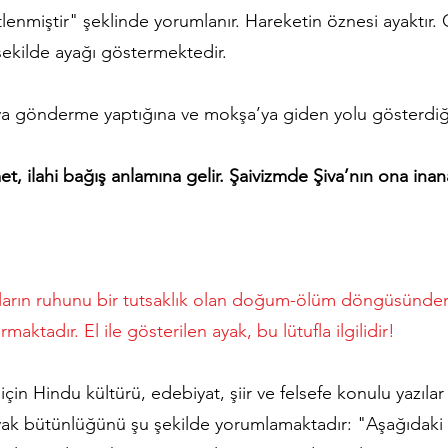
enmiştir" şeklinde yorumlanır. Hareketin öznesi ayaktır.
 şekilde ayağı göstermektedir.
'ya gönderme yaptığına ve mokşa’ya giden yolu gösterdiği
, ilahi bağış anlamına gelir. Şaivizmde Şiva’nın ona inanan
anların ruhunu bir tutsaklık olan doğum-ölüm döngüsünde
ktadır. El ile gösterilen ayak, bu lütufla ilgilidir!
n Hindu kültürü, edebiyat, şiir ve felsefe konulu yazılar
k bütünlüğünü şu şekilde yorumlamaktadır: "Aşağıdaki sol