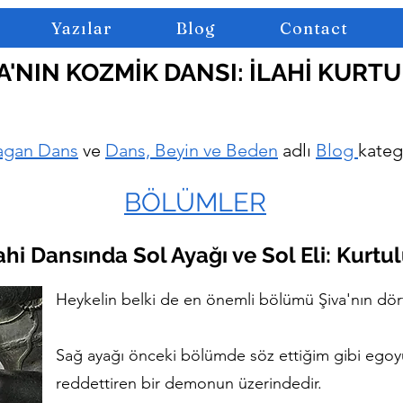
Yazılar
Blog
Contact
A'NIN KOZMİK DANSI: İLAHİ KURT
agan Dans
ve
Dans, Beyin ve Beden
adlı
Blog
katego
BÖLÜMLER
İlahi Dansında Sol Ayağı ve Sol Eli: Kurt
Heykelin belki de en önemli bölümü Şiva'nın dört 
Sağ ayağı önceki bölümde söz ettiğim gibi egoyu
reddettiren bir demonun üzerindedir.