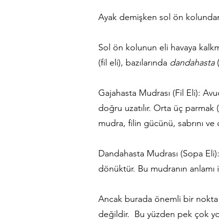
Ayak demişken sol ön kolundan
Sol ön kolunun eli havaya kalkm
(fil eli), bazılarında
dandahasta
(
Gajahasta Mudrası (Fil Eli): Av
doğru uzatılır. Orta üç parmak (
mudra, filin gücünü, sabrını ve d
Dandahasta Mudrası (Sopa Eli): E
dönüktür. Bu mudranın anlamı ise
Ancak burada önemli bir nokta 
değildir. Bu yüzden pek çok yor