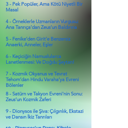
3 - Pek Popüler, Ama Kötü Niyetli Bir
Masal
4 - Örneklerle Uzmanların Vurgusu:
Ana Tanrıça’dan Zeus’un Baldırına
5 - Fenike’den Girit’e Benzersiz
Anaerki, Anneler, Eşler
6 - Keçiciğin Namuslularca
Lanetlenmesi: Ve Doğdu Şeytan!
7 - Kozmik Okyanus ve Tevrat
Tehom’dan Hindu Varaha’ya Evreni
Bölenler
8 - Satürn ve Takyon Evreni'nin Sonu:
Zeus’un Kozmik Zaferi
9 - Dionysos ile Şiva: Çılgınlık, Ekstazi
ve Dansın İkiz Tanrıları
10 - Dionysos’un Dansı, Kibele