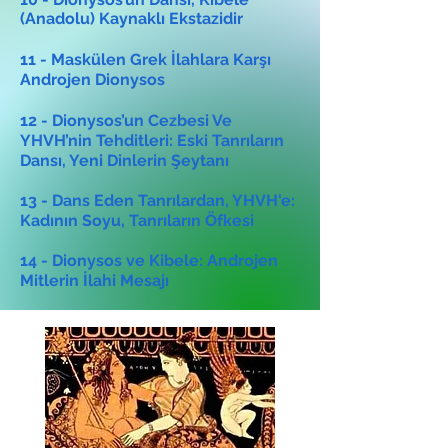
(Anadolu) Kaynaklı Ekstazidir
11 - Maskülen Grek İlahlara Karşı
Androjen Dionysos
12 - Dionysos’un Cezbesi Ve
YHVH’nin Tehditleri: Eski Tanrıların
Dansı, Yeni Dinlerin Şeytanı
13 - Dans Eden Tanrılardan, YHVH'e:
Kadının Soyu, Tanrıların Öfkesi
14 - Dionysos ve Kibele: Androjen
Mitlerin İlahi Mesajı