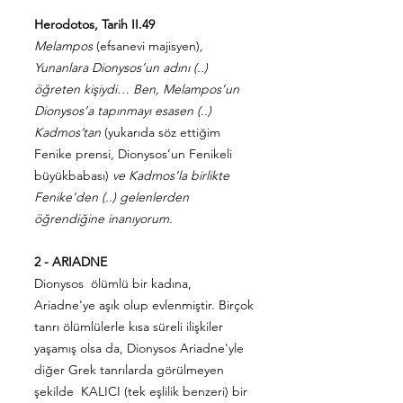
Herodotos, Tarih II.49
Melampos
(efsanevi majisyen)
,
Yunanlara Dionysos’un adını (..)
öğreten kişiydi… Ben, Melampos’un
Dionysos’a tapınmayı esasen (..)
Kadmos’tan
(yukarıda söz ettiğim
Fenike prensi, Dionysos’un Fenikeli
büyükbabası)
ve Kadmos’la birlikte
Fenike’den (..) gelenlerden
öğrendiğine inanıyorum.
2 - ARIADNE
Dionysos ölümlü bir kadına,
Ariadne'ye aşık olup evlenmiştir. Birçok
tanrı ölümlülerle kısa süreli ilişkiler
yaşamış olsa da, Dionysos Ariadne'yle
diğer Grek tanrılarda görülmeyen
şekilde KALICI (tek eşlilik benzeri) bir