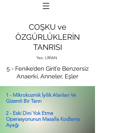
COŞKU ve
ÖZGÜRLÜKLERİN
TANRISI
Yazı: LİRİAN
5 - Fenike’den Girit’e Benzersiz
Anaerki, Anneler, Eşler
1 - Mikrokozmik İyilik Alanları Ve
Gizemli Bir Tanrı
2 - Eski Dini Yok Etme
Operasyonunun Masalla Kodlama
Ayağı