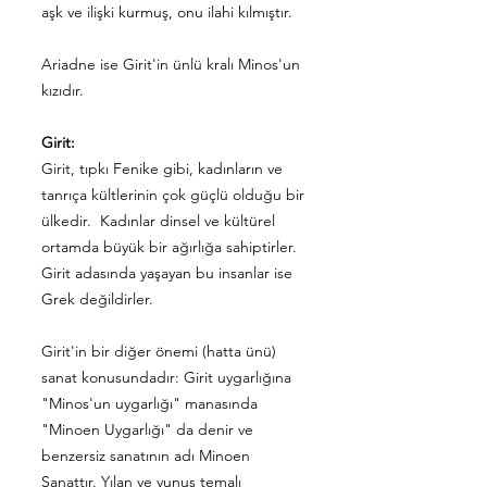
aşk ve ilişki kurmuş, onu ilahi kılmıştır.
Ariadne ise Girit'in ünlü kralı Minos'un
kızıdır.
Girit:
Girit, tıpkı Fenike gibi, kadınların ve
tanrıça kültlerinin çok güçlü olduğu bir
ülkedir. Kadınlar dinsel ve kültürel
ortamda büyük bir ağırlığa sahiptirler.
Girit adasında yaşayan bu insanlar ise
Grek değildirler.
Girit'in bir diğer önemi (hatta ünü)
sanat konusundadır: Girit uygarlığına
"Minos'un uygarlığı" manasında
"Minoen Uygarlığı" da denir ve
benzersiz sanatının adı Minoen
Sanattır. Yılan ve yunus temalı