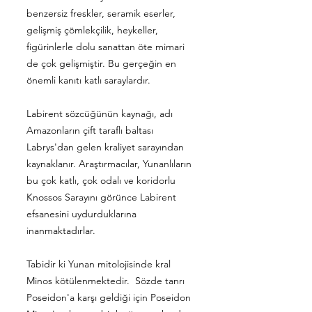
benzersiz freskler, seramik eserler,
gelişmiş çömlekçilik, heykeller,
figürinlerle dolu sanattan öte mimari
de çok gelişmiştir. Bu gerçeğin en
önemli kanıtı katlı saraylardır.
Labirent sözcüğünün kaynağı, adı
Amazonların çift taraflı baltası
Labrys'dan gelen kraliyet sarayından
kaynaklanır. Araştırmacılar, Yunanlıların
bu çok katlı, çok odalı ve koridorlu
Knossos Sarayını görünce Labirent
efsanesini uydurduklarına
inanmaktadırlar.
Tabidir ki Yunan mitolojisinde kral
Minos kötülenmektedir. Sözde tanrı
Poseidon'a karşı geldiği için Poseidon