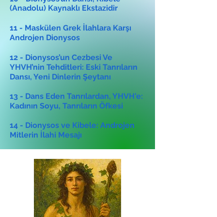
(Anadolu) Kaynaklı Ekstazidir
11 - Maskülen Grek İlahlara Karşı
Androjen Dionysos
12 - Dionysos’un Cezbesi Ve
YHVH’nin Tehditleri: Eski Tanrıların
Dansı, Yeni Dinlerin Şeytanı
13 - Dans Eden Tanrılardan, YHVH'e:
Kadının Soyu, Tanrıların Öfkesi
14 - Dionysos ve Kibele: Androjen
Mitlerin İlahi Mesajı