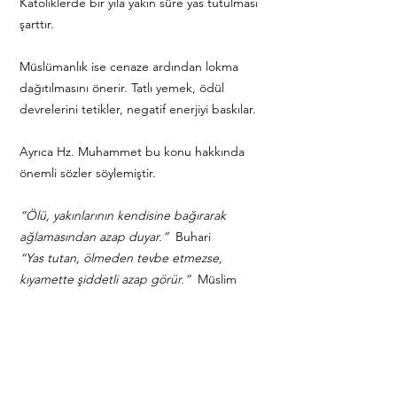
Katoliklerde bir yıla yakın süre yas tutulması
şarttır.
Müslümanlık ise cenaze ardından lokma
dağıtılmasını önerir. Tatlı yemek, ödül
devrelerini tetikler, negatif enerjiyi baskılar.
Ayrıca Hz. Muhammet bu konu hakkında
önemli sözler söylemiştir.
“Ölü, yakınlarının kendisine bağırarak
ağlamasından azap duyar.”
Buhari
“Yas tutan, ölmeden tevbe etmezse,
kıyamette şiddetli azap görür.”
Müslim
“Felakete uğrayınca, saçlarını yolan,
elbisesini yırtan, yüksek sesle bağırıp
ağlayan bizden değildir.”
Nesai
“Ölü için ağlayana da, onu dinleyene de
lanet olsun.”
Ebu Davud