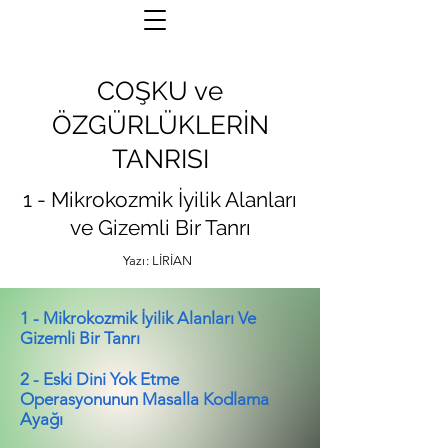
COŞKU ve
ÖZGÜRLÜKLERİN
TANRISI
1 - Mikrokozmik İyilik Alanları
ve Gizemli Bir Tanrı
Yazı: LİRİAN
1 - Mikrokozmik İyilik Alanları Ve
Gizemli Bir Tanrı
2 - Eski Dini Yok Etme
Operasyonunun Masalla Kodlama
Ayağı