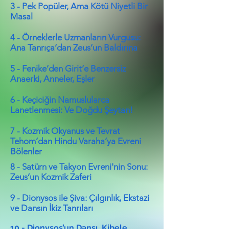
3 - Pek Popüler, Ama Kötü Niyetli Bir
Masal
4 - Örneklerle Uzmanların Vurgusu:
Ana Tanrıça’dan Zeus’un Baldırına
5 - Fenike’den Girit’e Benzersiz
Anaerki, Anneler, Eşler
6 - Keçiciğin Namuslularca
Lanetlenmesi: Ve Doğdu Şeytan!
7 - Kozmik Okyanus ve Tevrat
Tehom’dan Hindu Varaha’ya Evreni
Bölenler
8 - Satürn ve Takyon Evreni'nin Sonu:
Zeus’un Kozmik Zaferi
9 - Dionysos ile Şiva: Çılgınlık, Ekstazi
ve Dansın İkiz Tanrıları
10 - Dionysos’un Dansı, Kibele