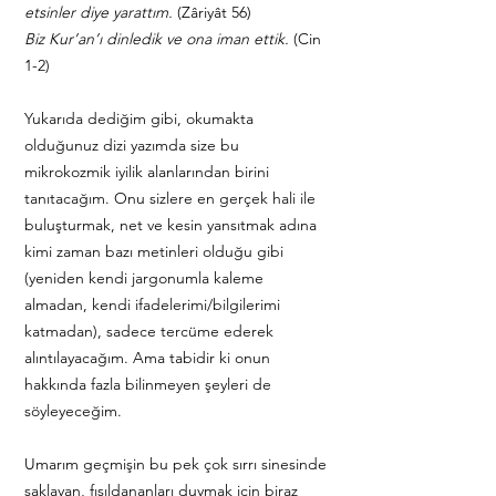
etsinler diye yarattım.
(Zâriyât 56)
Biz Kur’an’ı dinledik ve ona iman ettik.
(Cin
1-2)
Yukarıda dediğim gibi, okumakta
olduğunuz dizi yazımda size bu
mikrokozmik iyilik alanlarından birini
tanıtacağım. Onu sizlere en gerçek hali ile
buluşturmak, net ve kesin yansıtmak adına
kimi zaman bazı metinleri olduğu gibi
(yeniden kendi jargonumla kaleme
almadan, kendi ifadelerimi/bilgilerimi
katmadan), sadece tercüme ederek
alıntılayacağım. Ama tabidir ki onun
hakkında fazla bilinmeyen şeyleri de
söyleyeceğim.
Umarım geçmişin bu pek çok sırrı sinesinde
saklayan, fısıldananları duymak için biraz