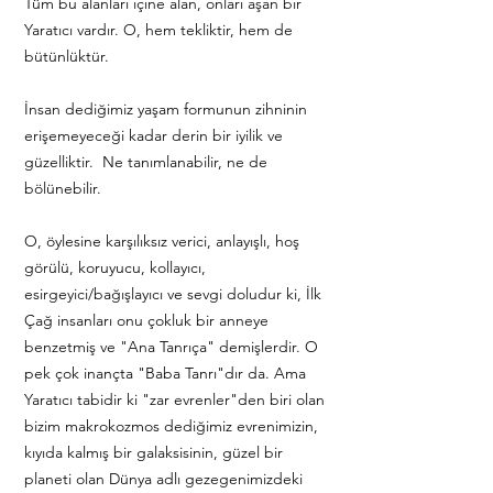
Tüm bu alanları içine alan, onları aşan bir
Yaratıcı vardır. O, hem tekliktir, hem de
bütünlüktür.
İnsan dediğimiz yaşam formunun zihninin
erişemeyeceği kadar derin bir iyilik ve
güzelliktir. Ne tanımlanabilir, ne de
bölünebilir.
O, öylesine karşılıksız verici, anlayışlı, hoş
görülü, koruyucu, kollayıcı,
esirgeyici/bağışlayıcı ve sevgi doludur ki, İlk
Çağ insanları onu çokluk bir anneye
benzetmiş ve "Ana Tanrıça" demişlerdir. O
pek çok inançta "Baba Tanrı"dır da. Ama
Yaratıcı tabidir ki "zar evrenler"den biri olan
bizim makrokozmos dediğimiz evrenimizin,
kıyıda kalmış bir galaksisinin, güzel bir
planeti olan Dünya adlı gezegenimizdeki